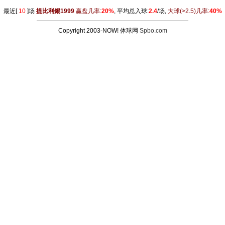
最近[
10
]场
提比利錫1999
赢盘几率:
20%
, 平均总入球:
2.4
/场,
大球
(>2.5)
几率:
40%
Copyright 2003-NOW! 体球网
Spbo.com