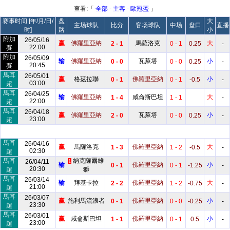
查看:「
全部
-
主客
-
歐冠盃
」
赛事时间 [年/月/日/
盘
大
主场球队
比分
客场球队
中场
盘口
直播
时]
路
小
附加
26/05/16
赢
佛羅里亞納
馬薩洛克
大
2 - 1
0 - 1
0.25
-
22:00
賽
附加
26/05/09
输
佛羅里亞納
瓦萊塔
小
0 - 0
0 - 0
0.25
-
20:45
賽
馬耳
26/05/01
赢
格茲拉聯
佛羅里亞納
小
0 - 1
0 - 1
-0.5
-
03:00
超
馬耳
26/04/25
输
佛羅里亞納
咸侖斯巴坦
大
1 - 4
1 - 1
-
22:00
超
馬耳
26/04/18
赢
佛羅里亞納
瓦萊塔
小
2 - 0
0 - 0
0.25
-
23:00
超
馬耳
26/04/16
赢
馬薩洛克
佛羅里亞納
大
1 - 3
1 - 2
-0.5
-
02:30
超
馬耳
納克薩爾雄
26/04/11
1
输
佛羅里亞納
小
0 - 1
0 - 1
-1.25
-
20:30
超
獅
馬耳
26/03/14
输
拜基卡拉
佛羅里亞納
大
2 - 2
1 - 2
-0.75
-
21:00
超
馬耳
26/03/07
赢
施利馬流浪者
佛羅里亞納
小
0 - 1
0 - 0
-0.25
-
23:30
超
馬耳
26/03/01
赢
咸侖斯巴坦
佛羅里亞納
小
1 - 1
0 - 1
0.5
-
23:00
超