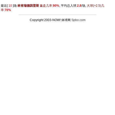
最近[
10
]场
林肯瑞德因普斯
赢盘几率:
90%
, 平均总入球:
2.8
/场,
大球
(>2.5)
几
率:
70%
Copyright 2003-NOW! 体球网
Spbo.com