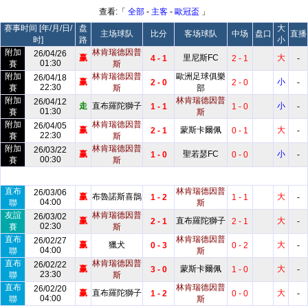
查看:「
全部
-
主客
-
歐冠盃
」
赛事时间 [年/月/日/
盘
大
主场球队
比分
客场球队
中场
盘口
直播
时]
路
小
附加
林肯瑞德因普
26/04/26
赢
里尼斯FC
大
4 - 1
2 - 1
-
01:30
賽
斯
附加
林肯瑞德因普
歐洲足球俱樂
26/04/18
赢
小
2 - 0
2 - 0
-
22:30
賽
斯
部
附加
林肯瑞德因普
26/04/12
走
直布羅陀獅子
小
1 - 1
1 - 0
-
01:30
賽
斯
附加
林肯瑞德因普
26/04/05
赢
蒙斯卡爾佩
大
2 - 1
0 - 1
-
22:30
賽
斯
附加
林肯瑞德因普
26/03/22
赢
聖若瑟FC
小
1 - 0
0 - 0
-
00:30
賽
斯
直布
林肯瑞德因普
26/03/06
赢
布魯諾斯喜鵲
大
1 - 2
1 - 1
-
04:00
聯
斯
友誼
林肯瑞德因普
26/03/02
赢
直布羅陀獅子
大
2 - 1
2 - 1
-
02:30
賽
斯
直布
林肯瑞德因普
26/02/27
赢
獵犬
大
0 - 3
0 - 2
-
04:00
聯
斯
直布
林肯瑞德因普
26/02/22
赢
蒙斯卡爾佩
大
3 - 0
1 - 0
-
23:30
聯
斯
直布
林肯瑞德因普
26/02/20
赢
直布羅陀獅子
大
1 - 2
0 - 0
-
04:00
聯
斯