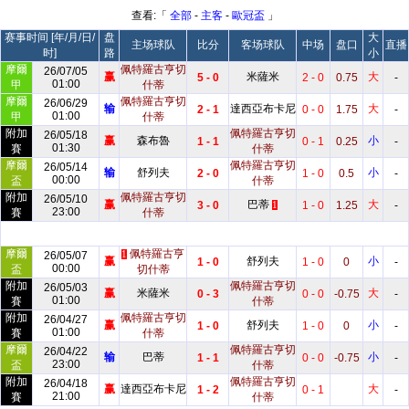
查看:「
全部
-
主客
-
歐冠盃
」
赛事时间 [年/月/日/
盘
大
主场球队
比分
客场球队
中场
盘口
直播
时]
路
小
摩爾
佩特羅古亨切
26/07/05
赢
米薩米
大
5 - 0
2 - 0
0.75
-
01:00
甲
什蒂
摩爾
佩特羅古亨切
26/06/29
输
達西亞布卡尼
大
2 - 1
0 - 0
1.75
-
01:00
甲
什蒂
附加
佩特羅古亨切
26/05/18
赢
森布魯
小
1 - 1
0 - 1
0.25
-
01:30
賽
什蒂
摩爾
佩特羅古亨切
26/05/14
输
舒列夫
小
2 - 0
1 - 0
0.5
-
00:00
盃
什蒂
附加
佩特羅古亨切
26/05/10
赢
巴蒂
大
3 - 0
1 - 0
1.25
-
1
23:00
賽
什蒂
摩爾
佩特羅古亨
26/05/07
1
赢
舒列夫
小
1 - 0
1 - 0
0
-
00:00
盃
切什蒂
附加
佩特羅古亨切
26/05/03
赢
米薩米
大
0 - 3
0 - 0
-0.75
-
01:00
賽
什蒂
附加
佩特羅古亨切
26/04/27
赢
舒列夫
小
1 - 0
1 - 0
0
-
01:00
賽
什蒂
摩爾
佩特羅古亨切
26/04/22
输
巴蒂
小
1 - 1
0 - 0
-0.75
-
23:00
盃
什蒂
附加
佩特羅古亨切
26/04/18
赢
達西亞布卡尼
大
1 - 2
0 - 1
-
21:00
賽
什蒂