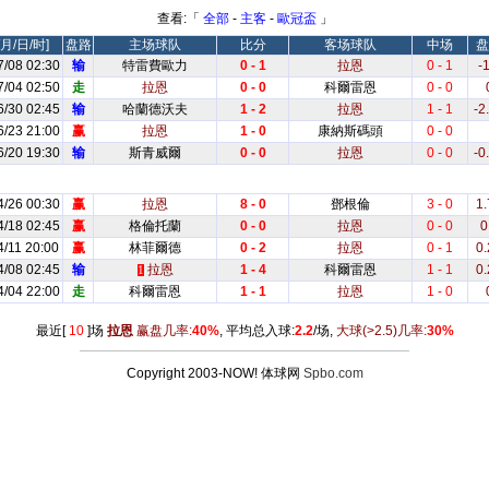
查看:「
全部
-
主客
-
歐冠盃
」
月/日/时]
盘路
主场球队
比分
客场球队
中场
盘
7/08 02:30
输
特雷費歐力
0 - 1
拉恩
0 - 1
-1
7/04 02:50
走
拉恩
0 - 0
科爾雷恩
0 - 0
6/30 02:45
输
哈蘭德沃夫
1 - 2
拉恩
1 - 1
-2
6/23 21:00
赢
拉恩
1 - 0
康納斯碼頭
0 - 0
6/20 19:30
输
斯青威爾
0 - 0
拉恩
0 - 0
-0
4/26 00:30
赢
拉恩
8 - 0
鄧根倫
3 - 0
1.
4/18 02:45
赢
格倫托蘭
0 - 0
拉恩
0 - 0
0
4/11 20:00
赢
林菲爾德
0 - 2
拉恩
0 - 1
0.
4/08 02:45
输
拉恩
1 - 4
科爾雷恩
1 - 1
0.
1
4/04 22:00
走
科爾雷恩
1 - 1
拉恩
1 - 0
最近[
10
]场
拉恩
赢盘几率:
40%
, 平均总入球:
2.2
/场,
大球
(>2.5)
几率:
30%
Copyright 2003-NOW! 体球网
Spbo.com