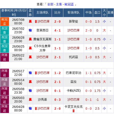
查看:「
全部
-
主客
-
歐冠盃
」
赛事时间 [年/月/日/
盘
大
主场球队
比分
客场球队
中场
盘口
直播
时]
路
小
歐冠
26/07/08
赢
沙巴巴庫
新聖徒
小
2 - 0
0 - 0
1.5
-
1
00:00
盃
友誼
26/07/02
输
普萊西亞
沙巴巴庫
大
4 - 1
2 - 0
0
-
23:00
賽
友誼
26/06/28
赢
費倫茨瓦羅斯
沙巴巴庫
小
1 - 1
1 - 0
0.75
-
23:00
賽
友誼
CS卡拉奧華
26/06/25
赢
沙巴巴庫
小
1 - 1
1 - 0
0.5
-
00:00
賽
大學
阿塞
26/05/22
赢
沙巴巴庫
托武茲
大
2 - 1
1 - 0
0.5
-
21:00
超
阿塞
26/05/17
输
沙巴巴庫
巴庫尼菲治
大
1 - 2
1 - 1
0.75
-
1
22:00
超
阿塞
26/05/14
赢
沙巴巴庫
茲拉
大
2 - 1
0 - 1
0.75
-
00:00
盃
阿塞
26/05/08
输
沙巴巴庫
卡帕(AZE)
小
0 - 1
0 - 0
1.75
-
23:30
超
阿塞
26/05/03
赢
沙馬基
沙巴巴庫
大
0 - 3
0 - 1
-1
-
20:00
超
阿塞
卡雲艾夫拉克
26/04/28
输
沙巴巴庫
小
2 - 0
0 - 0
2.5
-
1
00:00
超
1