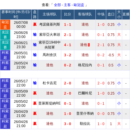
查看:「
全部
-
主客
-
歐冠盃
」
赛事时间 [年/月/日/
盘
大
主场球队
比分
客场球队
中场
盘口
直播
时]
路
小
歐冠
26/07/08
赢
考諾薩基列斯
達他
小
1 - 1
1 - 0
0.25
-
00:00
盃
友誼
26/06/26
输
索菲亞火車頭
達他
大
2 - 1
0 - 1
0.75
-
23:00
賽
友誼
索菲亞1948中
26/06/21
输
達他
大
4 - 1
2 - 1
0.75
-
1
23:30
賽
央陸軍
科索
26/05/31
输
馬利舍沃
達他
大
3 - 2
0 - 2
-0.5
-
22:00
超
科索
26/05/24
输
達他
格尼拉內
小
0 - 2
0 - 1
0.5
-
22:00
超
科索
26/05/17
输
杜卡吉尼
達他
小
2 - 0
2 - 0
0.75
-
22:00
超
科索
26/05/09
赢
達他
巴爾幹尼
小
2 - 0
1 - 0
0.25
-
22:00
超
科索
26/05/02
赢
普萊斯堤納RE
達他
小
0 - 1
0 - 1
-
20:00
超
科索
26/04/29
赢
達他
普里什蒂納
小
1 - 0
0 - 0
0.75
-
21:00
超
科索
26/04/26
赢
達他
勒拉比
大
3 - 0
1 - 0
1
-
21:00
超