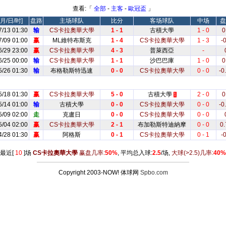
查看:「
全部
-
主客
-
歐冠盃
」
月/日/时]
盘路
主场球队
比分
客场球队
中场
盘
7/13 01:30
输
CS卡拉奧華大學
1 - 1
古積大學
1 - 0
0
7/09 01:00
赢
ML維特布斯克
1 - 4
CS卡拉奧華大學
1 - 3
-0
6/29 23:00
赢
CS卡拉奧華大學
4 - 3
普萊西亞
-
6/25 00:00
输
CS卡拉奧華大學
1 - 1
沙巴巴庫
1 - 0
0
5/26 01:30
输
布格勒斯特迅速
0 - 0
CS卡拉奧華大學
0 - 0
-0
5/18 01:30
赢
CS卡拉奧華大學
5 - 0
古積大學
2 - 0
0
1
5/14 01:00
输
古積大學
0 - 0
CS卡拉奧華大學
0 - 0
-0
5/09 02:00
走
克盧日
0 - 0
CS卡拉奧華大學
0 - 0
5/04 02:00
赢
CS卡拉奧華大學
2 - 1
布加勒斯特迪納摩
0 - 0
0.
4/28 01:30
赢
阿格斯
0 - 1
CS卡拉奧華大學
0 - 1
-0
最近[
10
]场
CS卡拉奧華大學
赢盘几率:
50%
, 平均总入球:
2.5
/场,
大球
(>2.5)
几率:
40%
Copyright 2003-NOW! 体球网
Spbo.com