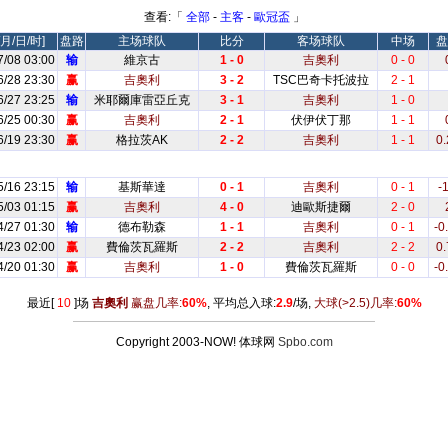
查看:「
全部
-
主客
-
歐冠盃
」
月/日/时]
盘路
主场球队
比分
客场球队
中场
盘
7/08 03:00
输
維京古
1 - 0
吉奧利
0 - 0
6/28 23:30
赢
吉奧利
3 - 2
TSC巴奇卡托波拉
2 - 1
6/27 23:25
输
米耶爾庫雷亞丘克
3 - 1
吉奧利
1 - 0
6/25 00:30
赢
吉奧利
2 - 1
伏伊伏丁那
1 - 1
6/19 23:30
赢
格拉茨AK
2 - 2
吉奧利
1 - 1
0.
5/16 23:15
输
基斯華達
0 - 1
吉奧利
0 - 1
-1
5/03 01:15
赢
吉奧利
4 - 0
迪歐斯捷爾
2 - 0
4/27 01:30
输
德布勒森
1 - 1
吉奧利
0 - 1
-0
4/23 02:00
赢
費倫茨瓦羅斯
2 - 2
吉奧利
2 - 2
0.
4/20 01:30
赢
吉奧利
1 - 0
費倫茨瓦羅斯
0 - 0
-0
最近[
10
]场
吉奧利
赢盘几率:
60%
, 平均总入球:
2.9
/场,
大球
(>2.5)
几率:
60%
Copyright 2003-NOW! 体球网
Spbo.com