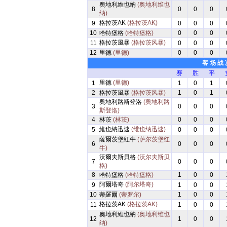
奧地利維也納
(奥地利维也
8
0
0
0
纳)
格拉茨AK
(格拉茨AK)
9
0
0
0
10
哈特堡格
(哈特堡格)
0
0
0
格拉茨風暴
(格拉茨风暴)
11
0
0
0
12
里德
(里德)
0
0
0
客 场 战 
赛
胜
平
里德
(里德)
1
1
0
1
2
格拉茨風暴
(格拉茨风暴)
1
0
1
奥地利路斯登洛
(奥地利路
3
0
0
0
斯登洛)
4
林茨
(林茨)
0
0
0
維也納迅速
(维也纳迅速)
5
0
0
0
薩爾茨堡紅牛
(萨尔茨堡红
6
0
0
0
牛)
沃爾夫斯貝格
(沃尔夫斯贝
7
0
0
0
格)
8
哈特堡格
(哈特堡格)
1
0
0
阿爾塔奇
(阿尔塔奇)
9
1
0
0
10
蒂羅爾
(蒂罗尔)
1
0
0
格拉茨AK
(格拉茨AK)
11
1
0
0
奧地利維也納
(奥地利维也
12
1
0
0
纳)