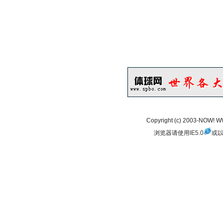
Copyright (c) 2003-NOW!
浏览器请使用
IE5.0
或以