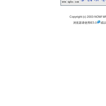
Copyright (c) 2003-NOW!
浏览器请使用
IE5.0
或以