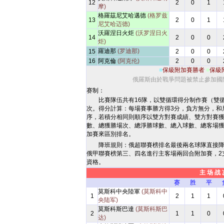
12
2
0
1
摩)
格羅茲尼艾哈邁德
(格罗兹
13
2
0
1
尼艾哈迈德)
沃羅涅日火炬
(沃罗涅日火
14
2
0
0
炬)
羅迪那
(罗迪那)
15
2
0
0
16
阿克倫
(阿克伦)
2
0
0
■
保級附加賽勝者
■
保級
俄羅斯由於戰爭問題被禁止參加國
赛制：
比賽隊伍共有16隊，以雙循環得分制作賽（雙
次。得分計算：每場賽事勝方得3分，負方無分，和
序，若積分相同則順序以雙方對賽成績、雙方對賽
數、總獲勝場次、總淨勝球數、總入球數、總客場
加賽來區別排名。
降班規則：俄超聯賽榜排名最後兩名球隊直接
俄甲聯賽榜第三、四名進行主客場兩回合附加賽，2
資格。
主 场 战 
赛
胜
平
莫斯科中央陸軍
(莫斯科中
1
2
1
1
央陆军)
莫斯科斯巴達
(莫斯科斯巴
2
1
1
0
达)