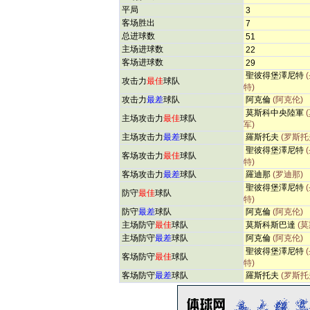
平局
3
客场胜出
7
总进球数
51
主场进球数
22
客场进球数
29
聖彼得堡澤尼特
攻击力
最佳
球队
特)
攻击力
最差
球队
阿克倫
(阿克伦)
莫斯科中央陸軍
主场攻击力
最佳
球队
军)
主场攻击力
最差
球队
羅斯托夫
(罗斯托
聖彼得堡澤尼特
客场攻击力
最佳
球队
特)
客场攻击力
最差
球队
羅迪那
(罗迪那)
聖彼得堡澤尼特
防守
最佳
球队
特)
防守
最差
球队
阿克倫
(阿克伦)
主场防守
最佳
球队
莫斯科斯巴達
(
主场防守
最差
球队
阿克倫
(阿克伦)
聖彼得堡澤尼特
客场防守
最佳
球队
特)
客场防守
最差
球队
羅斯托夫
(罗斯托