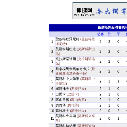
俄羅斯超級聯賽总
总赛
胜
平
聖彼得堡澤尼特
(圣彼得堡
1
2
2
0
泽尼特)
莫斯科斯巴達
(莫斯科斯巴
2
2
2
0
达)
克拉斯諾達爾
(克拉斯诺达
3
2
2
0
尔)
戴拿模馬卡馬哈奇卡拉
(戴
4
2
2
0
拿模马卡马哈奇卡拉)
莫斯科中央陸軍
(莫斯科中
5
2
1
1
央陆军)
6
羅斯托夫
(罗斯托夫)
2
1
0
巴提卡
(巴提卡)
7
2
1
0
8
喀山魯賓
(喀山鲁宾)
2
1
0
奧倫堡
(奥伦堡)
9
2
1
0
10
蘇維杜夫
(苏维杜夫)
2
0
2
莫斯科火車頭
(莫斯科火车
11
2
0
1
头)
莫斯科迪納摩
(莫斯科迪纳