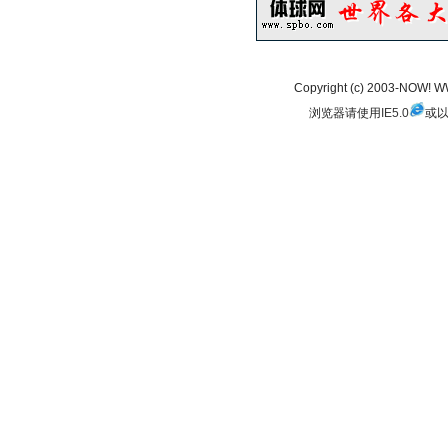
Copyright (c) 2003-NOW!
浏览器请使用
IE5.0
或以