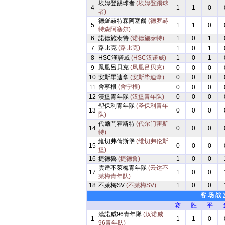
埃姆登踢球者
(埃姆登踢球
4
1
1
0
者)
德羅赫特森阿塞爾
(德罗赫
5
1
1
0
特森阿塞尔)
6
諾德施泰特
(诺德施泰特)
1
0
1
路比克
(路比克)
7
1
0
1
8
HSC漢諾威
(HSC汉诺威)
1
0
1
鳳凰呂貝克
(凤凰吕贝克)
9
0
0
0
10
安斯畢迪拿
(安斯毕迪拿)
0
0
0
舍寧根
(舍宁根)
11
0
0
0
12
漢堡青年隊
(汉堡青年队)
0
0
0
聖保利青年隊
(圣保利青年
13
0
0
0
队)
代爾門霍斯特
(代尔门霍斯
14
0
0
0
特)
維切弗倫斯堡
(维切弗伦斯
15
0
0
0
堡)
16
捷德魯
(捷德鲁)
1
0
0
雲達不萊梅青年隊
(云达不
17
1
0
0
莱梅青年队)
18
不萊梅SV
(不莱梅SV)
1
0
0
客 场 战 
赛
胜
平
漢諾威96青年隊
(汉诺威
1
1
1
0
96青年队)