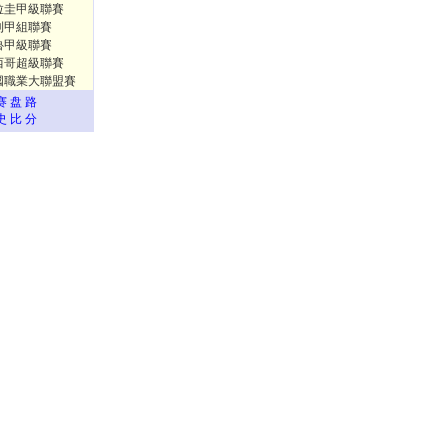
拉圭甲級聯賽
利甲組聯賽
魯甲級聯賽
西哥超級聯賽
國職業大聯盟賽
赛 盘 路
史 比 分