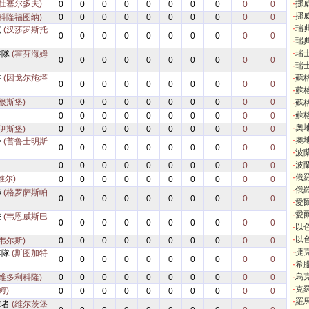
(杜塞尔多夫)
·
挪
0
0
0
0
0
0
0
0
0
0
·
挪
(科隆福图纳)
0
0
0
0
0
0
0
0
0
0
·
瑞
克
(汉莎罗斯托
0
0
0
0
0
0
0
0
0
0
·
瑞
·
瑞
年隊
(霍芬海姆
0
0
0
0
0
0
0
0
0
0
·
瑞
特
(因戈尔施塔
·
蘇
0
0
0
0
0
0
0
0
0
0
·
蘇
根斯堡)
0
0
0
0
0
0
0
0
0
0
·
蘇
·
蘇
0
0
0
0
0
0
0
0
0
0
·
奧
伊斯堡)
0
0
0
0
0
0
0
0
0
0
·
奧
特
(普鲁士明斯
0
0
0
0
0
0
0
0
0
0
·
波
·
波
0
0
0
0
0
0
0
0
0
0
·
俄
维尔)
0
0
0
0
0
0
0
0
0
0
·
俄
赫
(格罗萨斯帕
0
0
0
0
0
0
0
0
0
0
·
愛
·
愛
登
(韦恩威斯巴
0
0
0
0
0
0
0
0
0
0
·
以
·
以
韦尔斯)
0
0
0
0
0
0
0
0
0
0
·
捷
年隊
(斯图加特
0
0
0
0
0
0
0
0
0
0
·
希
·
烏
(维多利科隆)
0
0
0
0
0
0
0
0
0
0
·
克
姆)
0
0
0
0
0
0
0
0
0
0
·
羅
球者
(维尔茨堡