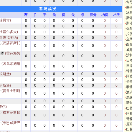
0
0
0
0
0
0
0
0
0
0
·
匈
·
塞
客 场 战 况
·
冰
赛
胜
平
负
得
失
净
得分
均得
均失
·
斯
瑞贝肯)
0
0
0
0
0
0
0
0
0
0
·
斯
0
0
0
0
0
0
0
0
0
0
·
保
(杜塞尔多夫)
0
0
0
0
0
0
0
0
0
0
·
拉
(科隆福图纳)
0
0
0
0
0
0
0
0
0
0
·
立
克
(汉莎罗斯托
·
白
0
0
0
0
0
0
0
0
0
0
·
威
年隊
(霍芬海姆
·
沙
0
0
0
0
0
0
0
0
0
0
·
日
特
(因戈尔施塔
·
日
0
0
0
0
0
0
0
0
0
0
·
韓
根斯堡)
0
0
0
0
0
0
0
0
0
0
·
阿
0
0
0
0
0
0
0
0
0
0
·
卡
伊斯堡)
0
0
0
0
0
0
0
0
0
0
·
泰
特
(普鲁士明斯
·
澳
0
0
0
0
0
0
0
0
0
0
·
馬
0
0
0
0
0
0
0
0
0
0
·
新
维尔)
0
0
0
0
0
0
0
0
0
0
·
巴
赫
(格罗萨斯帕
·
阿
0
0
0
0
0
0
0
0
0
0
·
哥
登
(韦恩威斯巴
·
厄
0
0
0
0
0
0
0
0
0
0
·
巴