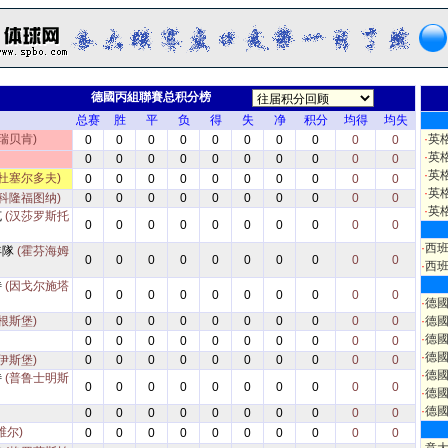
德國丙組聯賽总积分榜
总赛
胜
平
负
得
失
净
积分
均得
均失
瑞贝肯)
·
英
0
0
0
0
0
0
0
0
0
0
·
英
0
0
0
0
0
0
0
0
0
0
·
英
(杜塞尔多夫)
0
0
0
0
0
0
0
0
0
0
·
英
(科隆福图纳)
0
0
0
0
0
0
0
0
0
0
·
英
克
(汉莎罗斯托
0
0
0
0
0
0
0
0
0
0
·
西
年隊
(霍芬海姆
0
0
0
0
0
0
0
0
0
0
·
西
特
(因戈尔施塔
0
0
0
0
0
0
0
0
0
0
·
德
根斯堡)
0
0
0
0
0
0
0
0
0
0
·
德
·
德
0
0
0
0
0
0
0
0
0
0
·
德
伊斯堡)
0
0
0
0
0
0
0
0
0
0
·
德
特
(普鲁士明斯
0
0
0
0
0
0
0
0
0
0
·
德
·
德
0
0
0
0
0
0
0
0
0
0
维尔)
0
0
0
0
0
0
0
0
0
0