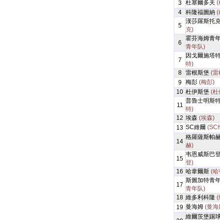
杜塞爾多夫
3
4
科隆福圖納
漢莎羅斯托
5
克)
霍芬海姆青
6
青年队)
因戈爾施塔
7
特)
8
雷根斯堡
(雷
梅彭
(梅彭)
9
10
杜伊斯堡
(杜
普魯士明斯
11
特)
12
埃森
(埃森)
SC維爾
(SC
13
格羅薩斯帕
14
赫)
韦恩威斯巴
15
登)
16
哈韋爾斯
(哈
斯圖加特青
17
青年队)
18
維多利科隆
曼海姆
(曼海
19
維爾茨堡踢