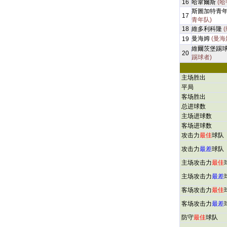
16
哈韋爾斯
(哈
斯圖加特青
17
青年队)
18
維多利科隆
曼海姆
(曼海
19
維爾茨堡踢
20
踢球者)
主场胜出
平局
客场胜出
总进球数
主场进球数
客场进球数
攻击力
最佳
球队
攻击力
最差
球队
主场攻击力
最佳
主场攻击力
最差
客场攻击力
最佳
客场攻击力
最差
防守
最佳
球队