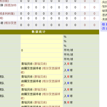
韦尔斯)
0
0
0
0
0
0
0
0
0
0
·
烏
年隊
(斯图加特
·
智
0
0
0
0
0
0
0
0
0
0
·
秘
(维多利科隆)
0
0
0
0
0
0
0
0
0
0
·
墨
姆)
0
0
0
0
0
0
0
0
0
0
·
美
球者
(维尔茨堡
·
联 
0
0
0
0
0
0
0
0
0
0
·
历 
数 据 统 计
%
%
%
平均 球
0
平均 球
平均 球
賽瑞貝肯
(赛瑞贝肯)
入
0
球
維爾茨堡踢球者
(维尔茨堡踢球
入
0
球
者)
球队
賽瑞貝肯
(赛瑞贝肯)
入
0
球
維爾茨堡踢球者
(维尔茨堡踢球
球队
入
0
球
者)
球队
賽瑞貝肯
(赛瑞贝肯)
入
0
球
維爾茨堡踢球者
(维尔茨堡踢球
球队
入
0
球
者)
賽瑞貝肯
(赛瑞贝肯)
失
0
球