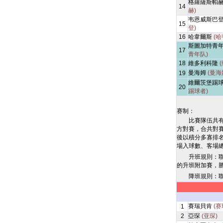
格羅薩斯帕
14
赫)
韦恩威斯巴
15
登)
16
哈韋爾斯
(哈
斯圖加特青
17
青年队)
18
維多利科隆
曼海姆
(曼海
19
維爾茨堡踢
20
踢球者)
赛制：
比賽隊伍共
方對賽，合共對賽
後以積分多寡排
場入球數、客場
升班規則：
的升班附加賽，
降班規則：
賽瑞貝肯
(赛
1
2
亞琛
(亚琛)