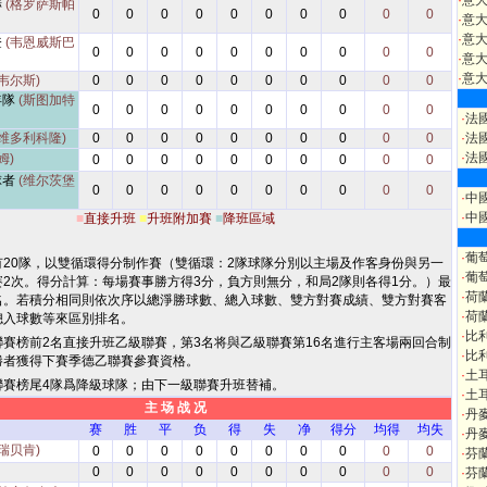
·
意
赫
(格罗萨斯帕
0
0
0
0
0
0
0
0
0
0
·
意
·
意大
登
(韦恩威斯巴
0
0
0
0
0
0
0
0
0
0
·
意大
·
意大
韦尔斯)
0
0
0
0
0
0
0
0
0
0
年隊
(斯图加特
0
0
0
0
0
0
0
0
0
0
·
法
(维多利科隆)
0
0
0
0
0
0
0
0
0
0
·
法
·
法
姆)
0
0
0
0
0
0
0
0
0
0
球者
(维尔茨堡
0
0
0
0
0
0
0
0
0
0
·
中
·
中
■
直接升班
■
升班附加賽
■
降班區域
·
葡
有20隊，以雙循環得分制作賽（雙循環：2隊球隊分別以主場及作客身份與另一
·
葡
2次。得分計算：每場賽事勝方得3分，負方則無分，和局2隊則各得1分。）最
·
荷
名。若積分相同則依次序以總淨勝球數、總入球數、雙方對賽成績、雙方對賽客
·
荷
總入球數等來區別排名。
·
比
聯賽榜前2名直接升班乙級聯賽，第3名将與乙級聯賽第16名進行主客場兩回合制
·
比
勝者獲得下賽季德乙聯賽參賽資格。
·
土
聯賽榜尾4隊爲降級球隊；由下一級聯賽升班替補。
·
土
主 场 战 况
·
丹
赛
胜
平
负
得
失
净
得分
均得
均失
·
丹
瑞贝肯)
0
0
0
0
0
0
0
0
0
0
·
芬
0
0
0
0
0
0
0
0
0
0
·
芬