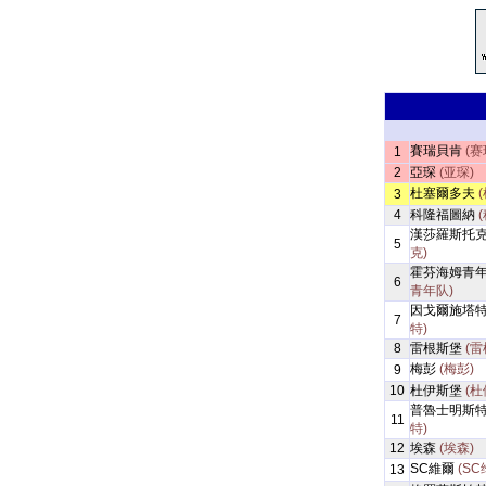
賽瑞貝肯
(赛
1
2
亞琛
(亚琛)
杜塞爾多夫
3
4
科隆福圖納
漢莎羅斯托
5
克)
霍芬海姆青
6
青年队)
因戈爾施塔
7
特)
8
雷根斯堡
(雷
梅彭
(梅彭)
9
10
杜伊斯堡
(杜
普魯士明斯
11
特)
12
埃森
(埃森)
SC維爾
(SC
13