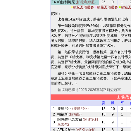
14
帕拉利姆尼
(帕拉利姆尼)
26
0
1
■
歐冠盃預選賽
■
歐霸盃預選賽
■
歐協
賽制：
比賽由14支球隊組成，將進行兩個階段的比賽
第一階段為聯賽階段(26輪)：以雙循環得分制
份對賽2次。得分計算：每場賽事勝方得3分，負方
名次序，若積分相同則順序以雙方對賽成績、雙方
場入球數、總淨勝球數、總入球數來區別排名，若
奪或升降級，則通過附加賽勝負決定名次。
第二階段季後賽階段：聯賽榜第一至六名的球
賽，共進行10輪比賽。聯賽榜第七至十四名的球隊
賽，共進行7輪比賽。最後兩個階段的積分相加則為
度冠軍，總積分榜倒數3支球隊則直接降班下一級聯
總積分榜第一名參加歐冠盃第二輪預選賽，總
塞浦盃冠軍參加歐霸盃第二輪預選賽。（如果塞浦
靠前隊伍替補。）
帕福斯已獲得2025-2026塞浦路斯盃冠軍
主 场 战 
赛
胜
平
奧摩尼亞
(奧摩尼亚)
1
13
10
3
2
帕福斯
(帕福斯)
13
9
1
阿波羅利馬素爾
(阿波罗利
3
13
9
1
马素尔)
4
AEK拉納卡
(AEK拉纳卡)
13
8
3