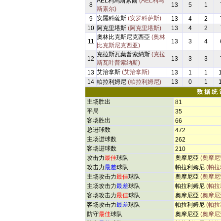
AEL利馬斯素爾
(AEL利马
8
13
5
1
斯素尔)
安羅科薩斯
(安罗科萨斯)
9
13
4
2
10
阿克里塔斯
(阿克里塔斯)
13
4
2
奧林比克斯尼克西亞
(奥林
11
13
3
4
比克斯尼克西亚)
克拉斯瓦葉普索納斯
(克拉
12
13
3
3
斯瓦叶普索纳斯)
艾治拿斯
(艾治拿斯)
13
13
1
1
14
帕拉利姆尼
(帕拉利姆尼)
13
0
1
数 据 统 
主场胜出
81
平局
35
客场胜出
66
总进球数
472
主场进球数
262
客场进球数
210
攻击力
最佳
球队
奧摩尼亞
(奧摩尼
攻击力
最差
球队
帕拉利姆尼
(帕拉
主场攻击力
最佳
球队
奧摩尼亞
(奧摩尼
主场攻击力
最差
球队
帕拉利姆尼
(帕拉
客场攻击力
最佳
球队
奧摩尼亞
(奧摩尼
客场攻击力
最差
球队
帕拉利姆尼
(帕拉
防守
最佳
球队
奧摩尼亞
(奧摩尼