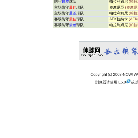
防守
最差
球队
帕拉利姆尼
(帕拉
主场防守
最佳
球队
奧摩尼亞
(奧摩尼
主场防守
最差
球队
帕拉利姆尼
(帕拉
客场防守
最佳
球队
AEK拉納卡
(AE
客场防守
最差
球队
帕拉利姆尼
(帕拉
Copyright (c) 2003-NOW!
浏览器请使用
IE5.0
或以