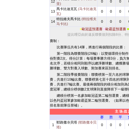
12
0
0
0
亚)
馬卡比迪克瓦
(马卡比迪克
13
0
0
0
瓦)
特拉維夫馬卡比
(特拉维夫
14
0
0
0
马卡比)
■
歐冠盃預選賽
■
歐霸盃預選賽
■
提比哩亞由於違反聯賽規則扣除8分、特
賽制：
比賽隊伍共有14隊，將進行兩個階段的比賽：
第一階段為聯賽階段(26輪)：以雙循環得分制
份對賽2次。得分計算：每場賽事勝方得3分，負方
名次序，若積分相同則順序以總淨勝球數、總獲勝
勝球數、雙方對賽入球數、附加賽來區別排名。
第二階段季後賽階段：聯賽榜第一至六名的球
賽，共進行10輪比賽。聯賽榜第七至十四名的球隊
賽，共進行7輪比賽。最後兩個階段的積分相加則為
度冠軍，總積分榜倒數2支球隊則直接降班下一級聯
總積分榜第一名參加歐冠盃第二輪預選賽，總
以色列盃冠軍參加歐霸盃第二輪預選賽。（如果以
排名靠前隊伍替補）。
主 场 战 
赛
胜
平
耶路撒冷貝塔
(耶路撒冷贝
1
0
0
0
塔)