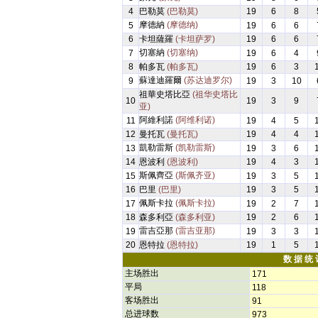
4
巴勒莫
(巴勒莫)
19
6
8
摩德納
(摩德纳)
5
19
6
6
6
卡坦薩羅
(卡坦萨罗)
19
6
6
切塞納
(切塞纳)
7
19
6
4
8
帕多瓦
(帕多瓦)
19
6
3
蘇達迪羅爾
(苏达迪罗尔)
9
19
3
10
祖華史塔比亞
(祖华史塔比
10
19
3
9
亚)
阿維利諾
(阿维利诺)
11
19
4
5
12
曼托瓦
(曼托瓦)
19
4
4
凱勒雷斯
(凯勒雷斯)
13
19
3
6
14
恩波利
(恩波利)
19
4
3
斯佩齊亞
(斯佩齐亚)
15
19
3
5
16
巴里
(巴里)
19
3
5
佩斯卡拉
(佩斯卡拉)
17
19
2
7
18
森多利亞
(森多利亚)
19
2
6
雷吉亞那
(雷吉亚那)
19
19
3
3
20
恩特拉
(恩特拉)
19
1
5
数 据 统 
主场胜出
171
平局
118
客场胜出
91
总进球数
973