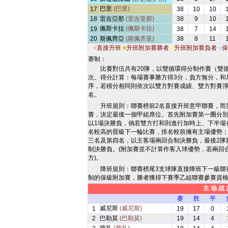
巴里
(巴里)
17
38
10
10
18
雷吉亞那
(雷吉亚那)
38
9
10
佩斯卡拉
(佩斯卡拉)
19
38
7
14
20
斯佩齊亞
(斯佩齐亚)
38
8
11
■
直接升班
■
升班附加賽勝者
■
升班附加賽負者
■
保
赛制：
比賽對伍共有20隊，以雙循環得分制作賽（雙
次。得分計算：每場賽事勝方得3分，負方無分，和
序，若積分相同則依次以雙方對賽成績、雙方對賽
名。
升班規則：聯賽榜前2名直接升班意甲聯賽，而
賽，決定最後一個甲組席位。首先附加賽第一圈分
以1場決勝負，倘若雙方打和則進行加時上、下半場
名較高的晉級下一輪比賽，排名較前擁有主場優勢；
三名及第四名，以主客場兩回合制決勝負，最後2隊
制決勝負。(附加賽並不計算作客入球優勢，若兩回
方)。
降班規則：聯賽榜尾3支球隊直接降班下一級聯
制的保級附加賽，勝者獲得下賽季乙組聯賽參賽資
主 场 战 
赛
胜
平
威尼斯
(威尼斯)
1
19
17
0
2
巴勒莫
(巴勒莫)
19
14
4