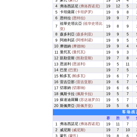
蒙扎
(蒙扎)
3
19
14
4
4
弗洛西諾尼
(弗洛西诺尼)
19
12
5
卡坦薩羅
(卡坦萨罗)
5
19
9
8
6
恩特拉
(恩特拉)
19
9
7
祖華史塔比亞
(祖华史塔比
7
19
8
9
亚)
8
森多利亞
(森多利亚)
19
9
5
阿維利諾
(阿维利诺)
9
19
9
5
10
摩德納
(摩德纳)
19
9
4
曼托瓦
(曼托瓦)
11
19
9
3
12
凱勒雷斯
(凯勒雷斯)
19
7
8
恩波利
(恩波利)
13
19
5
11
14
巴里
(巴里)
19
7
5
帕多瓦
(帕多瓦)
15
19
6
7
16
雷吉亞那
(雷吉亚那)
19
6
7
切塞納
(切塞纳)
17
19
6
6
18
佩斯卡拉
(佩斯卡拉)
19
5
7
蘇達迪羅爾
(苏达迪罗尔)
19
19
5
7
20
斯佩齊亞
(斯佩齐亚)
19
5
6
客 场 战 
赛
胜
平
弗洛西諾尼
(弗洛西诺尼)
1
19
11
7
2
威尼斯
(威尼斯)
19
7
10
蒙扎
(蒙扎)
3
19
8
6