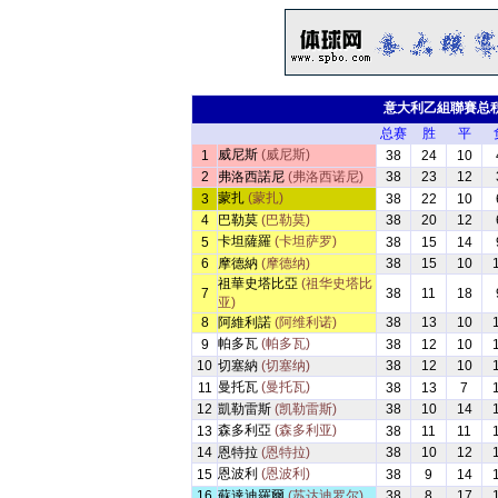
意大利乙組聯賽总
总赛
胜
平
威尼斯
(威尼斯)
1
38
24
10
2
弗洛西諾尼
(弗洛西诺尼)
38
23
12
蒙扎
(蒙扎)
3
38
22
10
4
巴勒莫
(巴勒莫)
38
20
12
卡坦薩羅
(卡坦萨罗)
5
38
15
14
6
摩德納
(摩德纳)
38
15
10
祖華史塔比亞
(祖华史塔比
7
38
11
18
亚)
8
阿維利諾
(阿维利诺)
38
13
10
帕多瓦
(帕多瓦)
9
38
12
10
10
切塞納
(切塞纳)
38
12
10
曼托瓦
(曼托瓦)
11
38
13
7
12
凱勒雷斯
(凯勒雷斯)
38
10
14
森多利亞
(森多利亚)
13
38
11
11
14
恩特拉
(恩特拉)
38
10
12
恩波利
(恩波利)
15
38
9
14
16
蘇達迪羅爾
(苏达迪罗尔)
38
8
17