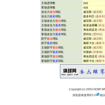
主场进球数
565
客场进球数
408
攻击力
最佳
球队
威尼斯
(威尼斯)
攻击力
最差
球队
森多利亞
(森多利
主场攻击力
最佳
球队
威尼斯
(威尼斯)
主场攻击力
最差
球队
蘇達迪羅爾
(苏达
客场攻击力
最佳
球队
弗洛西諾尼
(弗洛
客场攻击力
最差
球队
恩特拉
(恩特拉)
防守
最佳
球队
威尼斯
(威尼斯)
防守
最差
球队
佩斯卡拉
(佩斯卡
主场防守
最佳
球队
威尼斯
(威尼斯)
主场防守
最差
球队
切塞納
(切塞纳)
客场防守
最佳
球队
弗洛西諾尼
(弗洛
客场防守
最差
球队
佩斯卡拉
(佩斯卡
Copyright (c) 2003-NOW!
浏览器请使用
IE5.0
或以