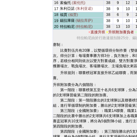
16
索倫托
(索伦托)
38
9
12
朱利亞諾
(朱利亚诺)
17
38
9
10
18
福賈
(福贾)
38
6
9
錫拉庫薩
(锡拉库萨)
19
38
9
10
20
特拉帕尼
(特拉帕尼)
38
13
10
■
直接升班
■
升班附加賽負者
■
特拉帕尼由於行政違規扣除25分、錫
赛制：
比賽對伍共有20隊，以雙循環得分制作賽（雙
次。得分計算：每場賽事勝方得3分，負方無分，和
序，若積分相同則依次以雙方對賽成績、雙方對賽
獲勝場次、戰負場次、客場勝場次、主場負場次來
升班規則：聯賽榜冠軍直接升班乙組聯賽，而第
賽。
升班附加賽分為六個階段：
第一階段：聯賽榜第五至十名共6支球隊，分為3
的3支球隊晉級第二階段的附加賽。
第二階段：第一階段勝出的3支球隊以及聯賽榜第
組，進行單循環制的附加賽，勝出的2支球隊晉級第
第三階段（全國附加賽）：職業1A聯賽、職業1B
二階段的比賽中勝出的2支球隊共6支球隊加上各職
賽盃冠軍共10支球隊，將分為5個對陣小組，進行
第四階段的附加賽。
第四階段（全國附加賽）：第三階段勝出的5支球
球隊，將分為4個對陣小組，進行主客場兩回合制的