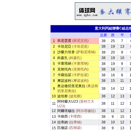
意大利丙組聯賽C組总
总赛
胜
平
班尼雲度
(班尼文托)
1
38
25
7
2
卡坦尼亞
(卡坦尼亚)
38
19
13
沙蘭力坦拿
(萨勒尼塔纳)
3
38
20
9
4
科森扎
(科森扎)
38
19
10
卡塞塔納
(卡塞塔纳)
5
38
19
9
6
克努托内
(克努托内)
38
18
7
卡薩拉諾
(卡萨拉诺)
7
38
16
8
8
摩諾波利
(摩诺波利)
38
15
11
奥达徹切里尼奥拉
(奥达彻
9
38
14
12
切里尼奥拉)
10
波坦察
(波坦察)
38
12
13
阿特蘭大U23
(亚特兰大
11
38
11
12
U23)
12
阿爾塔穆拉
(阿尔塔穆拉)
38
11
12
卡維西
(卡维西)
13
38
9
15
14
拉蒂納
(拉蒂纳)
38
10
12
匹徹諾
(匹彻诺)
15
38
9
13