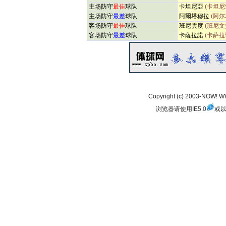
主场防守
最佳
球队
卡坦尼亞
(卡坦尼
主场防守
最差
球队
阿爾塔穆拉
(阿尔
客场防守
最佳
球队
班尼雲度
(班尼文
客场防守
最差
球队
卡薩拉諾
(卡萨拉
Copyright (c) 2003-NOW!
浏览器请使用
IE5.0
或以