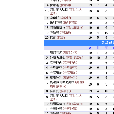
卡維西
(卡维西)
13
19
6
7
14
拉蒂納
(拉蒂纳)
19
7
4
阿特蘭大U23
(亚特兰大
15
19
6
6
U23)
16
索倫托
(索伦托)
19
5
9
朱利亞諾
(朱利亚诺)
17
19
7
3
18
阿爾塔穆拉
(阿尔塔穆拉)
19
6
6
匹徹諾
(匹彻诺)
19
19
4
10
20
福賈
(福贾)
19
5
5
客 场 战 
赛
胜
平
班尼雲度
(班尼文托)
1
19
11
3
2
沙蘭力坦拿
(萨勒尼塔纳)
19
10
3
克努托内
(克努托内)
3
19
7
6
4
卡坦尼亞
(卡坦尼亚)
19
6
8
卡塞塔納
(卡塞塔纳)
5
19
7
4
6
摩諾波利
(摩诺波利)
19
6
5
奥达徹切里尼奥拉
(奥达彻
7
19
6
5
切里尼奥拉)
8
科森扎
(科森扎)
19
4
10
阿特蘭大U23
(亚特兰大
9
19
5
6
U23)
10
阿爾塔穆拉
(阿尔塔穆拉)
19
5
6
卡薩拉諾
(卡萨拉诺)
11
19
6
3
12
匹徹諾
(匹彻诺)
19
5
3