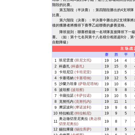
階段的比賽。
第五階段（半決賽）：第四階段勝出的4支球隊，
比賽。
第六階段（決賽）：半決賽中勝出的2支球隊將進
後的獲勝者將獲得下賽季乙組聯賽的參賽資格。
降班規則：聯賽榜最後一名球隊直接降班下一
賽。（如：第十七名與第十八名積分相差超8分，第
自動降級）
主 场 战 
赛
胜
平
班尼雲度
(班尼文托)
1
19
14
4
2
科森扎
(科森扎)
19
15
0
卡坦尼亞
(卡坦尼亚)
3
19
13
5
4
卡塞塔納
(卡塞塔纳)
19
12
5
沙蘭力坦拿
(萨勒尼塔纳)
5
19
10
6
6
波坦察
(波坦察)
19
9
8
卡薩拉諾
(卡萨拉诺)
7
19
10
5
8
克努托内
(克努托内)
19
11
1
摩諾波利
(摩诺波利)
9
19
9
6
10
特拉帕尼
(特拉帕尼)
19
9
5
奥达徹切里尼奥拉
(奥达彻
11
19
8
7
切里尼奥拉)
12
錫拉庫薩
(锡拉库萨)
19
8
5