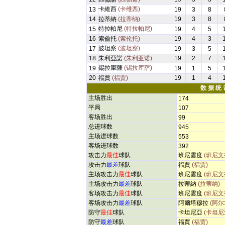
卡維西
(卡维西)
13
19
3
8
14
拉蒂納
(拉蒂纳)
19
3
8
特拉帕尼
(特拉帕尼)
15
19
4
5
16
索倫托
(索伦托)
19
4
3
波坦察
(波坦察)
17
19
3
5
18
朱利亞諾
(朱利亚诺)
19
2
7
錫拉庫薩
(锡拉库萨)
19
19
1
5
20
福賈
(福贾)
19
1
4
数 据 统 
主场胜出
174
平局
107
客场胜出
99
总进球数
945
主场进球数
553
客场进球数
392
攻击力
最佳
球队
班尼雲度
(班尼文
攻击力
最差
球队
福賈
(福贾)
主场攻击力
最佳
球队
班尼雲度
(班尼文
主场攻击力
最差
球队
拉蒂納
(拉蒂纳)
客场攻击力
最佳
球队
班尼雲度
(班尼文
客场攻击力
最差
球队
阿爾塔穆拉
(阿尔
防守
最佳
球队
卡坦尼亞
(卡坦尼
防守
最差
球队
福賈
(福贾)