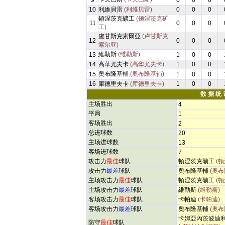
9
0
0
0
10
利維貝雷
(利维贝雷)
0
0
0
頓涅茨克礦工
(顿涅茨克矿
11
0
0
0
工)
盧甘斯克索爾亞
(卢甘斯克
12
0
0
0
索尔亚)
維勒斯
(维勒斯)
13
1
0
0
14
高華尤夫卡
(高华尤夫卡)
1
0
0
奧布隆基輔
(奥布隆基辅)
15
1
0
0
16
庫德里夫卡
(库德里夫卡)
1
0
0
数 据 统 
主场胜出
4
平局
1
客场胜出
2
总进球数
20
主场进球数
13
客场进球数
7
攻击力
最佳
球队
頓涅茨克礦工
(
攻击力
最差
球队
奧布隆基輔
(奥布
主场攻击力
最佳
球队
頓涅茨克礦工
(
主场攻击力
最差
球队
維勒斯
(维勒斯)
客场攻击力
最佳
球队
卡帕迪
(卡帕迪)
客场攻击力
最差
球队
奧布隆基輔
(奥布
卡姆亞內茨波迪
防守
最佳
球队