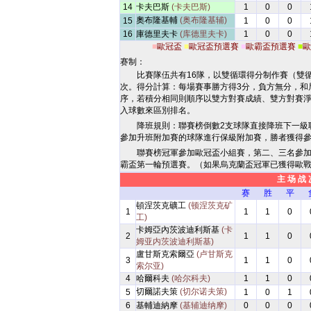
14
卡夫巴斯
(卡夫巴斯)
1
0
0
奧布隆基輔
(奥布隆基辅)
15
1
0
0
16
庫德里夫卡
(库德里夫卡)
1
0
0
■
歐冠盃
■
歐冠盃預選賽
■
歐霸盃預選賽
■
歐
赛制：
比賽隊伍共有16隊，以雙循環得分制作賽（雙
次。得分計算：每場賽事勝方得3分，負方無分，和
序，若積分相同則順序以雙方對賽成績、雙方對賽
入球數來區別排名。
降班規則：聯賽榜倒數2支球隊直接降班下一級
參加升班附加賽的球隊進行保級附加賽，勝者獲得
聯賽榜冠軍參加歐冠盃小組賽，第二、三名參
霸盃第一輪預選賽。（如果烏克蘭盃冠軍已獲得歐
主 场 战 
赛
胜
平
頓涅茨克礦工
(顿涅茨克矿
1
1
1
0
工)
卡姆亞內茨波迪利斯基
(卡
2
1
1
0
姆亚内茨波迪利斯基)
盧甘斯克索爾亞
(卢甘斯克
3
1
1
0
索尔亚)
4
哈爾科夫
(哈尔科夫)
1
1
0
切爾諾夫策
(切尔诺夫策)
5
1
0
1
6
基輔迪納摩
(基辅迪纳摩)
0
0
0