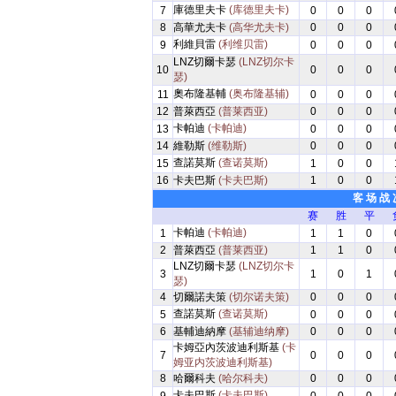
庫德里夫卡
(库德里夫卡)
7
0
0
0
8
高華尤夫卡
(高华尤夫卡)
0
0
0
利維貝雷
(利维贝雷)
9
0
0
0
LNZ切爾卡瑟
(LNZ切尔卡
10
0
0
0
瑟)
奧布隆基輔
(奥布隆基辅)
11
0
0
0
12
普萊西亞
(普莱西亚)
0
0
0
卡帕迪
(卡帕迪)
13
0
0
0
14
維勒斯
(维勒斯)
0
0
0
查諾莫斯
(查诺莫斯)
15
1
0
0
16
卡夫巴斯
(卡夫巴斯)
1
0
0
客 场 战 
赛
胜
平
卡帕迪
(卡帕迪)
1
1
1
0
2
普萊西亞
(普莱西亚)
1
1
0
LNZ切爾卡瑟
(LNZ切尔卡
3
1
0
1
瑟)
4
切爾諾夫策
(切尔诺夫策)
0
0
0
查諾莫斯
(查诺莫斯)
5
0
0
0
6
基輔迪納摩
(基辅迪纳摩)
0
0
0
卡姆亞內茨波迪利斯基
(卡
7
0
0
0
姆亚内茨波迪利斯基)
8
哈爾科夫
(哈尔科夫)
0
0
0
卡夫巴斯
(卡夫巴斯)