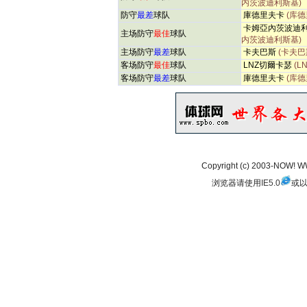
内茨波迪利斯基)
防守
最差
球队
庫德里夫卡
(库德
卡姆亞內茨波迪
主场防守
最佳
球队
内茨波迪利斯基)
主场防守
最差
球队
卡夫巴斯
(卡夫巴
客场防守
最佳
球队
LNZ切爾卡瑟
(L
客场防守
最差
球队
庫德里夫卡
(库德
Copyright (c) 2003-NOW!
浏览器请使用
IE5.0
或以