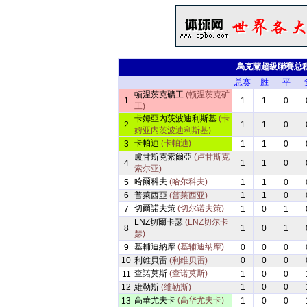
烏克蘭超級聯賽总
总赛
胜
平
頓涅茨克礦工
(顿涅茨克矿
1
1
1
0
工)
卡姆亞內茨波迪利斯基
(卡
2
1
1
0
姆亚内茨波迪利斯基)
卡帕迪
(卡帕迪)
3
1
1
0
盧甘斯克索爾亞
(卢甘斯克
4
1
1
0
索尔亚)
哈爾科夫
(哈尔科夫)
5
1
1
0
6
普萊西亞
(普莱西亚)
1
1
0
切爾諾夫策
(切尔诺夫策)
7
1
0
1
LNZ切爾卡瑟
(LNZ切尔卡
8
1
0
1
瑟)
基輔迪納摩
(基辅迪纳摩)
9
0
0
0
10
利維貝雷
(利维贝雷)
0
0
0
查諾莫斯
(查诺莫斯)
11
1
0
0
12
維勒斯
(维勒斯)
1
0
0
高華尤夫卡
(高华尤夫卡)
13
1
0
0