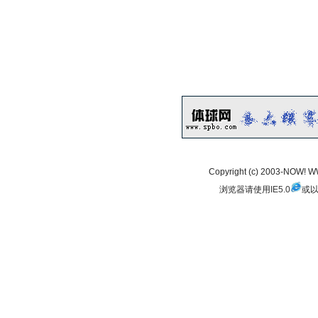
Copyright (c) 2003-NOW!
浏览器请使用
IE5.0
或以