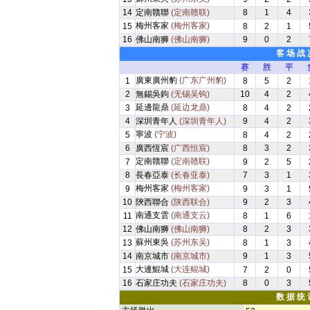
14
定南贛聯
(定南赣联)
8
1
4
梅州客家
(梅州客家)
15
8
2
1
16
佛山南狮
(佛山南狮)
9
0
2
客 场 战 
赛
胜
平
廣東廣州豹
(广东广州豹)
1
8
5
2
2
無錫吳鉤
(无锡吴钩)
10
4
2
延邊龍鼎
(延边龙鼎)
3
8
4
2
4
深圳青年人
(深圳青年人)
9
4
2
寧波
(宁波)
5
8
4
2
6
廣西恆宸
(广西恒宸)
8
3
2
定南贛聯
(定南赣联)
7
9
2
5
8
長春亞泰
(长春亚泰)
7
3
1
梅州客家
(梅州客家)
9
9
3
1
10
陝西聯合
(陕西联合)
9
2
3
南通支雲
(南通支云)
11
8
1
6
12
佛山南狮
(佛山南狮)
8
2
3
蘇州東吳
(苏州东吴)
13
8
1
3
14
南京城市
(南京城市)
9
1
3
大連鯤城
(大连鲲城)
15
7
2
0
16
石家庄功夫
(石家庄功夫)
8
0
3
数 据 统 