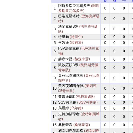
赛
胜
平
阿斯多瑞亞瓦爾多夫
(阿斯
1
0
0
0
多瑞亚瓦尔多夫)
巴洛克斯塔特
(巴洛克斯塔
2
0
0
0
特)
法蘭克福B隊
(法兰克福B
3
0
0
0
队)
4
特里爾
(特里尔)
0
0
0
侯姆堡
(侯姆堡)
5
0
0
0
FSV法蘭克福
(FSV法兰克
6
0
0
0
福)
赫森卡瑟
(赫森卡瑟)
7
0
0
0
凱沙羅頓B隊
(凯泽斯劳滕
8
0
0
0
青年队)
奥芬巴查踢球者
(奥芬巴查
9
0
0
0
踢球者)
美因茨05青年隊
(美因茨
10
0
0
0
05青年队)
費雷堡B隊
(弗赖堡B隊)
11
0
0
0
12
SGV弗萊伯
(SGV弗莱伯)
0
0
0
烏爾姆
(乌尔姆)
13
0
0
0
史特加踢球者
(史特加踢球
14
0
0
0
者)
桑德豪森
(桑德豪森)
15
0
0
0
施泰因巴赫海格
(施泰因巴