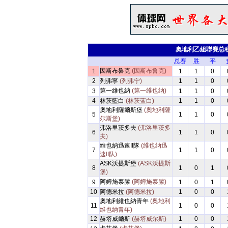
奧地利乙組聯賽总
总赛
胜
平
因斯布魯克
(因斯布鲁克)
1
1
1
0
2
列弗寧
(列弗宁)
1
1
0
第一維也納
(第一维也纳)
3
1
1
0
4
林茨藍白
(林茨蓝白)
1
1
0
奧地利薩爾斯堡
(奧地利薩
5
1
1
0
尔斯堡)
弗洛里茨多夫
(弗洛里茨多
6
1
1
0
夫)
維也納迅速II隊
(维也纳迅
7
1
1
0
速II队)
ASK沃提斯堡
(ASK沃提斯
8
1
0
1
堡)
阿姆施泰滕
(阿姆施泰滕)
9
1
0
1
10
阿德米拉
(阿德米拉)
1
0
0
奧地利維也納青年
(奥地利
11
1
0
0
维也纳青年)
12
赫塔威爾斯
(赫塔威尔斯)
1
0
0