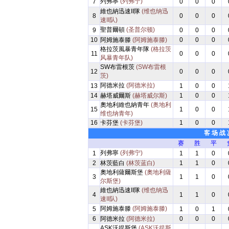
列弗寧
(列弗宁)
7
0
0
0
維也納迅速II隊
(维也纳迅
8
0
0
0
速II队)
聖普爾頓
(圣普尔顿)
9
0
0
0
10
阿姆施泰滕
(阿姆施泰滕)
0
0
0
格拉茨風暴青年隊
(格拉茨
11
0
0
0
风暴青年队)
SW布雷根茨
(SW布雷根
12
0
0
0
茨)
阿德米拉
(阿德米拉)
13
1
0
0
14
赫塔威爾斯
(赫塔威尔斯)
1
0
0
奧地利維也納青年
(奥地利
15
1
0
0
维也纳青年)
16
卡芬堡
(卡芬堡)
1
0
0
客 场 战 
赛
胜
平
列弗寧
(列弗宁)
1
1
1
0
2
林茨藍白
(林茨蓝白)
1
1
0
奧地利薩爾斯堡
(奧地利薩
3
1
1
0
尔斯堡)
維也納迅速II隊
(维也纳迅
4
1
1
0
速II队)
阿姆施泰滕
(阿姆施泰滕)
5
1
0
1
6
阿德米拉
(阿德米拉)
0
0
0
ASK沃提斯堡
(ASK沃提斯