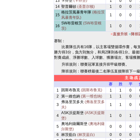
卡芬堡
(卡芬堡)
13
1
0
0
14
聖普爾頓
(圣普尔顿)
1
0
0
格拉茨風暴青年隊
(格拉茨
15
1
0
0
风暴青年队)
SW布雷根茨
(SW布雷根
16
1
0
0
茨)
■
直接升班
■
降班
赛制：
比賽隊伍共有16隊，以主客場雙循環作賽，每
勝方得3分，負方則無分，和局2隊則各得1分。最
對賽成績、淨勝球數、入球數、獲勝場次、客場獲
升班規則：聯賽冠軍直接升班甲級聯賽。
降班規則：聯賽榜最後二名隊伍直接降班下一
主 场 战 
赛
胜
平
因斯布魯克
(因斯布鲁克)
1
1
1
0
2
第一維也納
(第一维也纳)
1
1
0
弗洛里茨多夫
(弗洛里茨多
3
1
1
0
夫)
ASK沃提斯堡
(ASK沃提斯
4
1
0
1
堡)
奧地利薩爾斯堡
(奧地利薩
5
0
0
0
尔斯堡)
6
林茨藍白
(林茨蓝白)
0
0
0