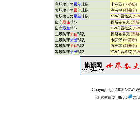
主场攻击力
最差
球队
卡芬堡
(卡芬堡)
客场攻击力
最佳
球队
列弗寧
(列弗宁)
客场攻击力
最差
球队
SW布雷根茨
(S
防守
最佳
球队
因斯布魯克
(因斯
防守
最差
球队
SW布雷根茨
(S
主场防守
最佳
球队
因斯布魯克
(因斯
主场防守
最差
球队
卡芬堡
(卡芬堡)
客场防守
最佳
球队
列弗寧
(列弗宁)
客场防守
最差
球队
SW布雷根茨
(S
Copyright (c) 2003-NOW!
浏览器请使用
IE5.0
或以