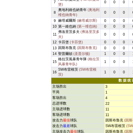
7
0
0
0
堡)
奧地利維也納青年
(奥地利
8
0
0
0
维也纳青年)
赫塔威爾斯
(赫塔威尔斯)
9
0
0
0
10
第一維也納
(第一维也纳)
0
0
0
弗洛里茨多夫
(弗洛里茨多
11
0
0
0
夫)
12
卡芬堡
(卡芬堡)
0
0
0
因斯布魯克
(因斯布鲁克)
13
0
0
0
14
聖普爾頓
(圣普尔顿)
1
0
0
格拉茨風暴青年隊
(格拉茨
15
1
0
0
风暴青年队)
SW布雷根茨
(SW布雷根
16
1
0
0
茨)
数 据 统 
主场胜出
3
平局
1
客场胜出
4
总进球数
22
主场进球数
11
客场进球数
11
攻击力
最佳
球队
因斯布魯克
(因斯
攻击力
最差
球队
SW布雷根茨
(S
主场攻击力
最佳
球队
因斯布魯克
(因斯