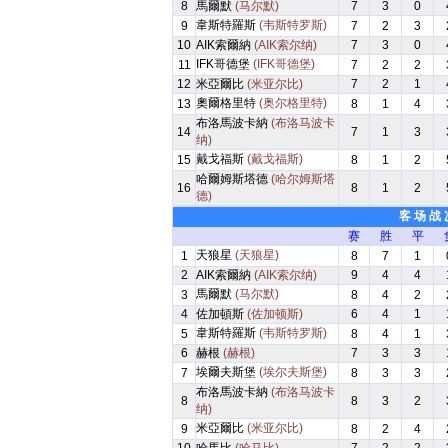
8
馬爾默
(马尔默)
7
3
0
韋斯特羅斯
(韦斯特罗斯)
9
7
2
3
10
AIK索爾納
(AIK索尔纳)
7
3
0
IFK哥德堡
(IFK哥德堡)
11
7
2
2
12
米亞爾比
(米亚尔比)
7
2
1
奧爾格里特
(奥尔格里特)
13
8
1
4
布洛馬波卡納
(布洛马波卡
14
7
1
3
纳)
戴戈福斯
(戴戈福斯)
15
8
1
2
哈爾姆斯塔德
(哈尔姆斯塔
16
8
1
2
德)
客 场 战 
赛
胜
平
天狼星
(天狼星)
1
8
7
1
2
AIK索爾納
(AIK索尔纳)
9
4
4
馬爾默
(马尔默)
3
8
4
2
4
佐加頓斯
(佐加顿斯)
6
4
1
韋斯特羅斯
(韦斯特罗斯)
5
8
4
1
6
赫根
(赫根)
7
3
3
埃爾夫斯堡
(埃尔夫斯堡)
7
8
3
3
布洛馬波卡納
(布洛马波卡
8
8
3
2
纳)
米亞爾比
(米亚尔比)
9
8
2
4