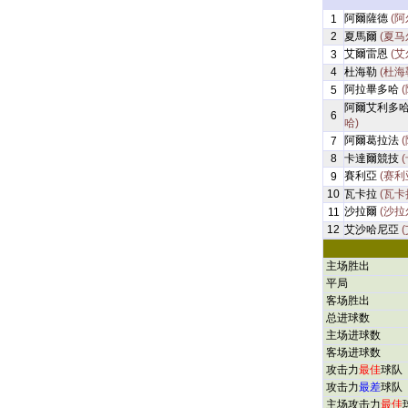
阿爾薩德
(阿
1
2
夏馬爾
(夏马
艾爾雷恩
(艾
3
4
杜海勒
(杜海
阿拉畢多哈
5
阿爾艾利多
6
哈)
阿爾葛拉法
7
8
卡達爾競技
賽利亞
(赛利
9
10
瓦卡拉
(瓦卡
沙拉爾
(沙拉
11
12
艾沙哈尼亞
主场胜出
平局
客场胜出
总进球数
主场进球数
客场进球数
攻击力
最佳
球队
攻击力
最差
球队
主场攻击力
最佳