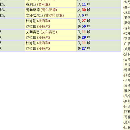
·
匈
球队
賽利亞
(赛利亚)
入
11
球
·
塞
球队
阿爾薩德
(阿尔萨德)
入
30
球
·
冰
球队
艾沙哈尼亞
(艾沙哈尼亚)
入
6
球
·
斯
杜海勒
(杜海勒)
失
27
球
·
斯
沙拉爾
(沙拉尔)
失
56
球
·
保
队
艾爾雷恩
(艾尔雷恩)
失
11
球
·
拉
队
沙拉爾
(沙拉尔)
失
29
球
·
立
队
杜海勒
(杜海勒)
失
11
球
·
白
队
沙拉爾
(沙拉尔)
失
27
球
·
威
·
沙
·
日
·
日
·
韓
·
阿
·
卡
·
泰
·
澳
·
馬
·
新
·
巴
·
阿
·
哥
·
厄
·
巴