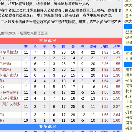
·
意
勝球、相互比賽進球數、總凈勝球、總進球數等來區分排名。
·
意
聯賽排名第12位的球隊直接降入乙級聯賽，由乙級聯賽冠軍升班替補。聯賽排名
·
意大
將與乙級聯賽的亞軍進行一場升降級附加賽，勝者獲得下賽季甲級聯賽席位。
·
意大
·
意大
、二名以及卡塔爾埃米爾盃冠軍參加亞冠精英聯賽小組賽，第三名參加亞冠乙級
·
法
獲得2026卡塔爾埃米爾盃冠軍
·
法
主 场 战 况
·
法
赛
胜
平
负
得
失
净
得分
均得
均失
(阿尔葛拉法)
11
7
1
3
20
16
4
22
1.82
1.45
·
中
尔)
11
6
3
2
22
14
8
21
2.00
1.27
·
中
尔萨德)
11
6
2
3
26
17
9
20
2.36
1.55
尔雷恩)
11
6
2
3
20
11
9
20
1.82
1.00
·
葡
(卡达尔竞技)
·
葡
11
6
2
3
20
15
5
20
1.82
1.36
·
荷
勒)
11
4
4
3
18
16
2
16
1.64
1.45
·
荷
拉)
11
5
1
5
18
17
1
16
1.64
1.55
·
比
(阿拉毕多哈)
11
4
3
4
17
22
-5
15
1.55
2.00
·
比
(艾沙哈尼亚)
12
4
1
7
16
18
-2
13
1.33
1.50
·
土
哈
(阿尔艾利多
11
3
2
6
17
25
-8
11
1.55
2.27
·
土
·
丹
尔)
11
3
2
6
17
29
-12
11
1.55
2.64
·
丹
亚)
10
3
1
6
11
16
-5
10
1.10
1.60
·
芬
客 场 战 况
·
芬