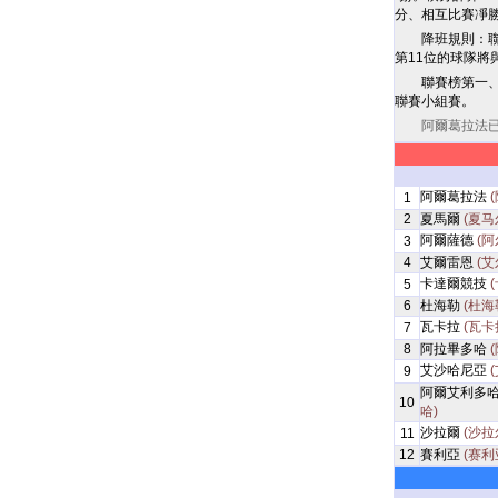
分、相互比賽凈
降班規則：
第11位的球隊
聯賽榜第一
聯賽小組賽。
阿爾葛拉法已
阿爾葛拉法
1
2
夏馬爾
(夏马
阿爾薩德
(阿
3
4
艾爾雷恩
(艾
卡達爾競技
5
6
杜海勒
(杜海
瓦卡拉
(瓦卡
7
8
阿拉畢多哈
艾沙哈尼亞
9
阿爾艾利多
10
哈)
沙拉爾
(沙拉
11
12
賽利亞
(赛利