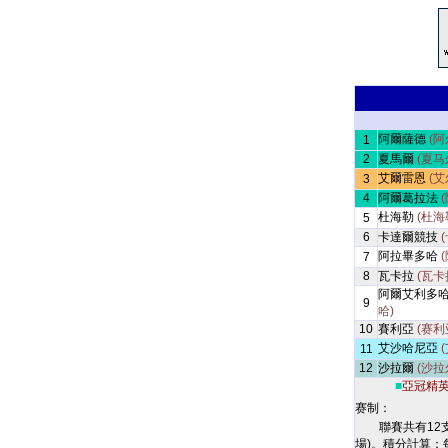
阿爾薩德
(阿
1
2
夏馬爾
(夏马
艾爾雷恩
(艾
3
4
阿爾葛拉法
杜海勒
(杜海
5
6
卡達爾競技
阿拉畢多哈
7
8
瓦卡拉
(瓦卡
阿爾艾利多
9
哈)
10
賽利亞
(赛利
艾沙哈尼亞
11
12
沙拉爾
(沙拉
■
亞冠精
赛制：
聯賽共有12
場)。積分計算：