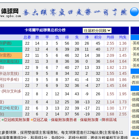
卡塔爾甲組聯賽总积分榜
总赛
胜
平
负
得
失
净
积分
均得
均失
尔萨德)
·
英
22
14
3
5
56
30
26
45
2.55
1.36
·
英
尔)
22
12
4
6
39
28
11
40
1.77
1.27
·
英
尔雷恩)
22
11
5
6
46
32
14
38
2.09
1.45
·
英
(阿尔葛拉法)
22
11
3
8
36
36
0
36
1.64
1.64
·
英
勒)
22
9
6
7
40
27
13
33
1.82
1.23
(卡达尔竞技)
22
9
5
8
34
32
2
32
1.55
1.45
·
西
(阿拉毕多哈)
22
9
5
8
37
41
-4
32
1.68
1.86
·
西
拉)
22
7
6
9
32
36
-4
27
1.45
1.64
哈
(阿尔艾利多
22
8
2
12
34
43
-9
26
1.55
1.95
·
德
·
德
亚)
22
6
4
12
25
38
-13
22
1.14
1.73
·
德
(艾沙哈尼亚)
22
6
3
13
22
39
-17
21
1.00
1.77
·
德
尔)
22
6
2
14
37
56
-19
20
1.68
2.55
·
德
英
■
亞冠精英附加賽
■
亞冠乙級
■
保級附加賽胜者
■
保級附加賽
■
降班區域
·
德
·
德
支參賽球隊，採用雙循環主客場賽制。每支球隊需進行22輪比賽(主客場各11
每場賽事勝得3分，和局得1分，負得0分。若積分相同，將依次根據相互比賽積