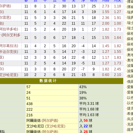
赛
胜
平
负
得
失
净
得分
均得
均失
·
挪
尔萨德)
11
8
1
2
30
13
17
25
2.73
1.18
·
挪
尔)
11
6
1
4
17
14
3
19
1.55
1.27
·
瑞
尔雷恩)
·
瑞
11
5
3
3
26
21
5
18
2.36
1.91
·
瑞
勒)
11
5
2
4
22
11
11
17
2.00
1.00
·
瑞
(阿拉毕多哈)
11
5
2
4
20
19
1
17
1.82
1.73
·
蘇
哈
(阿尔艾利多
11
5
0
6
17
18
-1
15
1.55
1.64
·
蘇
·
蘇
(阿尔葛拉法)
11
4
2
5
16
20
-4
14
1.45
1.82
·
蘇
(卡达尔竞技)
11
3
3
5
14
17
-3
12
1.27
1.55
·
奧
亚)
12
3
3
6
14
22
-8
12
1.17
1.83
·
奧
拉)
11
2
5
4
14
19
-5
11
1.27
1.73
·
波
尔)
11
3
0
8
20
27
-7
9
1.82
2.45
·
波
(艾沙哈尼亚)
10
2
2
6
6
21
-15
8
0.60
2.10
·
俄
数 据 统 计
·
俄
57
43%
·
愛
·
愛
24
19%
·
以
51
38%
·
以
平均 3.31 球
438
·
捷
平均 1.68 球
222
·
希
平均 1.63 球
216
·
烏
阿爾薩德
(阿尔萨德)
入
56
球
·
克
艾沙哈尼亞
(艾沙哈尼亚)
入
22
球
·
羅
球队
阿爾薩德
(阿尔萨德)
入
26
球