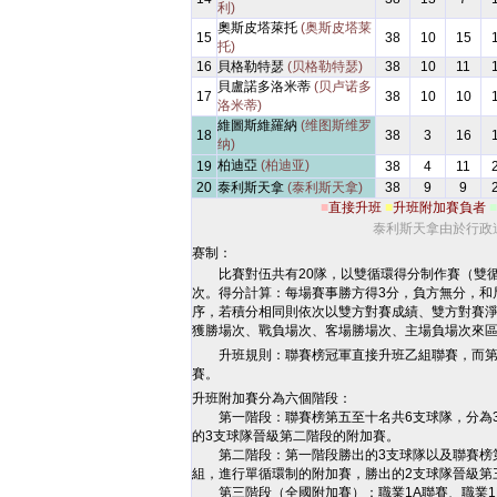
利)
奧斯皮塔萊托
(奥斯皮塔莱
15
38
10
15
托)
16
貝格勒特瑟
(贝格勒特瑟)
38
10
11
貝盧諾多洛米蒂
(贝卢诺多
17
38
10
10
洛米蒂)
維圖斯維羅納
(维图斯维罗
18
38
3
16
纳)
柏迪亞
(柏迪亚)
19
38
4
11
20
泰利斯天拿
(泰利斯天拿)
38
9
9
■
直接升班
■
升班附加賽負者
■
泰利斯天拿由於行政
赛制：
比賽對伍共有20隊，以雙循環得分制作賽（雙
次。得分計算：每場賽事勝方得3分，負方無分，和
序，若積分相同則依次以雙方對賽成績、雙方對賽
獲勝場次、戰負場次、客場勝場次、主場負場次來
升班規則：聯賽榜冠軍直接升班乙組聯賽，而第
賽。
升班附加賽分為六個階段：
第一階段：聯賽榜第五至十名共6支球隊，分為3
的3支球隊晉級第二階段的附加賽。
第二階段：第一階段勝出的3支球隊以及聯賽榜第
組，進行單循環制的附加賽，勝出的2支球隊晉級第
第三階段（全國附加賽）：職業1A聯賽、職業1B