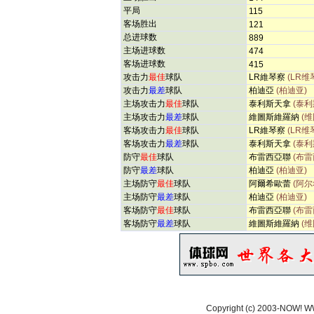
平局
115
客场胜出
121
总进球数
889
主场进球数
474
客场进球数
415
攻击力
最佳
球队
LR維琴察
(LR维
攻击力
最差
球队
柏迪亞
(柏迪亚)
主场攻击力
最佳
球队
泰利斯天拿
(泰利
主场攻击力
最差
球队
維圖斯維羅納
(
客场攻击力
最佳
球队
LR維琴察
(LR维
客场攻击力
最差
球队
泰利斯天拿
(泰利
防守
最佳
球队
布雷西亞聯
(布雷
防守
最差
球队
柏迪亞
(柏迪亚)
主场防守
最佳
球队
阿爾希歐蕾
(阿尔
主场防守
最差
球队
柏迪亞
(柏迪亚)
客场防守
最佳
球队
布雷西亞聯
(布雷
客场防守
最差
球队
維圖斯維羅納
(
Copyright (c) 2003-NOW!