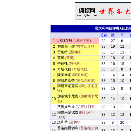
意大利丙組聯賽A組总
总赛
胜
平
LR維琴察
(LR维琴察)
1
38
27
8
2
布雷西亞聯
(布雷西亚联)
38
19
12
雷納特
(雷纳特)
3
38
17
13
4
萊可
(莱可)
38
18
10
特倫托
(特伦托)
5
38
16
15
6
奇塔代拉
(奇塔代拉)
38
17
8
隆美辛尼
(隆美辛尼)
7
38
14
14
8
阿爾希歐蕾
(阿尔希欧蕾)
38
15
10
阿爾齊尼亞諾
(阿尔齐尼亚
9
38
15
8
诺)
加納埃米尼奧
(加纳埃米尼
10
38
14
10
奥)
艾賓奴列夫
(艾宾奴列夫)
11
38
13
11
國際米蘭U23
(国际米兰
12
38
12
12
U23)
諾和華
(诺和华)
13
38
9
20
普洛維爾切利
(普洛维尔切
14
38
13
7