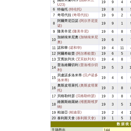
國際米蘭U23
(国际米兰
5
19
9
4
U23)
6
特倫托
(特伦托)
19
8
6
奇塔代拉
(奇塔代拉)
7
19
9
2
阿爾齊尼亞諾
(阿尔齐尼亚
8
19
9
1
诺)
隆美辛尼
(隆美辛尼)
9
19
6
8
加納埃米尼奧
(加纳埃米尼
10
19
6
6
奥)
諾和華
(诺和华)
11
19
4
11
12
阿爾希歐蕾
(阿尔希欧蕾)
19
6
5
艾賓奴列夫
(艾宾奴列夫)
13
19
4
8
普洛維爾切利
(普洛维尔切
14
19
5
3
利)
貝盧諾多洛米蒂
(贝卢诺多
15
19
4
6
洛米蒂)
奧斯皮塔萊托
(奥斯皮塔莱
16
19
3
8
托)
貝格勒特瑟
(贝格勒特瑟)
17
19
3
8
維圖斯維羅納
(维图斯维罗
18
19
3
5
纳)
柏迪亞
(柏迪亚)
19
19
2
4
20
泰利斯天拿
(泰利斯天拿)
19
1
5
数 据 统 
主场胜出
144