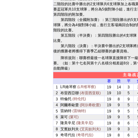
二階段的比賽中勝出的2支球隊共6支球隊加上各職
賽盃冠軍共10支球隊，將分為5個對陣小組，進行
第四階段的附加賽。
第四階段（全國附加賽）：第三階段勝出的5支球
球隊，將分為4個對陣小組，進行主客場兩回合制的
階段的比賽。
第五階段（半決賽）：第四階段勝出的4支球隊，
比賽。
第六階段（決賽）：半決賽中勝出的2支球隊將進
後的獲勝者將獲得下賽季乙組聯賽的參賽資格。
降班規則：聯賽榜最後一名球隊直接降班下一
賽。（如：第十七名與第十八名積分相差超8分，第
自動降級）
主 场 战 
赛
胜
平
LR維琴察
(LR维琴察)
1
19
14
3
2
布雷西亞聯
(布雷西亚联)
19
10
5
特倫托
(特伦托)
3
19
8
9
4
阿爾希歐蕾
(阿尔希欧蕾)
19
9
5
雷納特
(雷纳特)
5
19
9
5
6
萊可
(莱可)
19
9
5
隆美辛尼
(隆美辛尼)
7
19
8
6
8
艾賓奴列夫
(艾宾奴列夫)
19
9
3
奇塔代拉
(奇塔代拉)
9
19
8
6