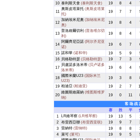
10
泰利斯天拿
(泰利斯天拿)
19
8
4
奧斯皮塔萊托
(奥斯皮塔莱
11
19
7
7
托)
加納埃米尼奧
(加纳埃米尼
12
19
8
4
奥)
普洛維爾切利
(普洛维尔切
13
19
8
4
利)
阿爾齊尼亞諾
(阿尔齐尼亚
14
19
6
7
诺)
諾和華
(诺和华)
15
19
5
9
16
貝格勒特瑟
(贝格勒特瑟)
19
7
3
貝盧諾多洛米蒂
(贝卢诺多
17
19
6
4
洛米蒂)
國際米蘭U23
(国际米兰
18
19
3
8
U23)
柏迪亞
(柏迪亚)
19
19
2
7
維圖斯維羅納
(维图斯维罗
20
19
0
11
纳)
客 场 战 
赛
胜
平
LR維琴察
(LR维琴察)
1
19
13
5
2
布雷西亞聯
(布雷西亚联)
19
9
7
雷納特
(雷纳特)
3
19
8
8
4
萊可
(莱可)
19
9
5