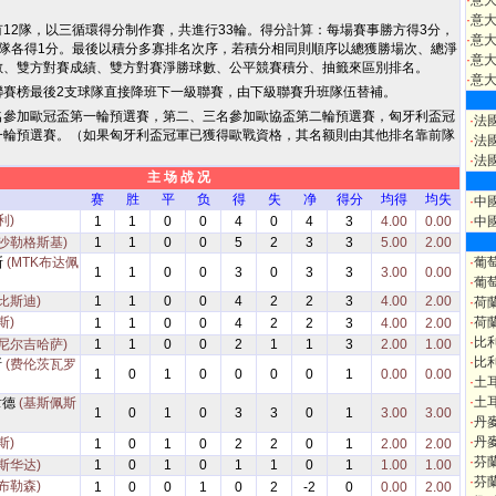
·
意
·
意
12隊，以三循環得分制作賽，共進行33輪。得分計算：每場賽事勝方得3分，
·
意大
2隊各得1分。最後以積分多寡排名次序，若積分相同則順序以總獲勝場次、總淨
·
意大
數、雙方對賽成績、雙方對賽淨勝球數、公平競賽積分、抽籤來區別排名。
·
意大
聯賽榜最後2支球隊直接降班下一級聯賽，由下級聯賽升班隊伍替補。
名參加歐冠盃第一輪預選賽，第二、三名參加歐協盃第二輪預選賽，匈牙利盃冠
·
法
一輪預選賽。（如果匈牙利盃冠軍已獲得歐戰資格，其名额則由其他排名靠前隊
·
法
·
法
主 场 战 况
赛
胜
平
负
得
失
净
得分
均得
均失
·
中
利)
1
1
0
0
4
0
4
3
4.00
0.00
·
中
(沙勒格斯基)
1
1
0
0
5
2
3
3
5.00
2.00
斯
(MTK布达佩
·
葡
1
1
0
0
3
0
3
3
3.00
0.00
·
葡
比斯迪)
1
1
0
0
4
2
2
3
4.00
2.00
·
荷
斯)
·
荷
1
1
0
0
4
2
2
3
4.00
2.00
·
比
(尼尔吉哈萨)
1
1
0
0
2
1
1
3
2.00
1.00
·
比
斯
(费伦茨瓦罗
1
0
1
0
0
0
0
1
0.00
0.00
·
土
·
土
韋德
(基斯佩斯
1
0
1
0
3
3
0
1
3.00
3.00
·
丹
·
丹
斯)
1
0
1
0
2
2
0
1
2.00
2.00
·
芬
斯华达)
1
0
1
0
1
1
0
1
1.00
1.00
·
芬
布勒森)
1
0
0
1
0
2
-2
0
0.00
2.00