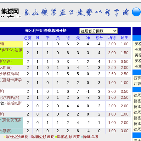
匈牙利甲組聯賽总积分榜
总赛
胜
平
负
得
失
净
积分
均得
均失
利)
·
英
2
1
1
0
6
2
4
4
3.00
1.00
·
英
斯
(MTK布达佩
2
1
1
0
6
3
3
4
3.00
1.50
·
英
·
英
斯华达)
2
1
1
0
3
1
2
4
1.50
0.50
·
英
比斯迪)
2
1
0
1
5
4
1
3
2.50
2.00
(沙勒格斯基)
2
1
0
1
5
5
0
3
2.50
2.50
·
西
院
(普斯卡斯学
2
1
0
1
2
2
0
3
1.00
1.00
·
西
斯)
2
1
0
1
6
7
-1
3
3.00
3.50
·
德
(尼尔吉哈萨)
2
1
0
1
2
5
-3
3
1.00
2.50
·
德
韋德
(基斯佩斯
2
0
2
0
4
4
0
2
2.00
2.00
·
德
·
德
斯)
2
0
2
0
2
2
0
2
1.00
1.00
·
德
斯
(费伦茨瓦罗
2
0
1
1
2
4
-2
1
1.00
2.00
·
德
·
德
布勒森)
2
0
0
2
2
6
-4
0
1.00
3.00
■
歐冠盃預選賽
■
歐霸盃預選賽
■
歐協盃預選賽
■
降班區域