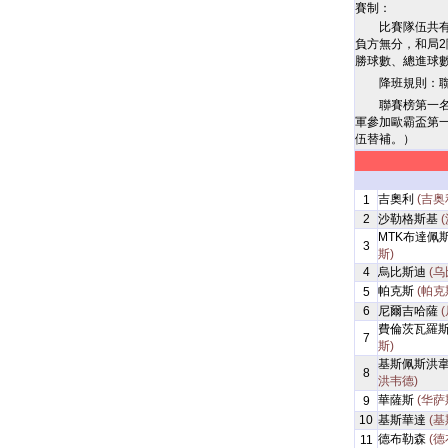
賽制：
比賽隊伍共有
負方無分，和局
勝球數、總進球
降班規則：
聯賽榜第一
軍參加歐霸盃第
伍替補。）
吉奧利
(吉奥
1
2
沙勒格斯基
MTK布達佩
3
斯)
4
烏比斯迪
(乌
帕克斯
(帕克
5
6
尼爾吉哈薩
費倫茨瓦羅
7
斯)
基斯佩斯洪
8
洪韦德)
華薩斯
(华萨
9
10
基斯華達
(基
德布勒森
(德
11