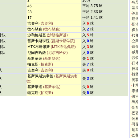
2
16%
·
匈
平均 3.75 球
45
·
塞
平均 2.33 球
28
·
冰
平均 1.41 球
17
·
斯
吉奧利
(吉奥利)
入
6
球
·
斯
德布勒森
(德布勒森)
入
2
球
·
保
球队
沙勒格斯基
(沙勒格斯基)
入
5
球
·
拉
球队
普斯卡斯學院
(普斯卡斯学院)
入
0
球
·
立
·
白
球队
MTK布達佩斯
(MTK布达佩斯)
入
3
球
·
威
球队
尼爾吉哈薩
(尼尔吉哈萨)
入
0
球
·
沙
基斯華達
(基斯华达)
失
1
球
·
日
帕克斯
(帕克斯)
失
7
球
·
日
队
吉奧利
(吉奥利)
失
0
球
·
韓
基斯佩斯洪韋德
(基斯佩斯洪韦
队
失
3
球
·
阿
德)
·
卡
队
基斯華達
(基斯华达)
失
0
球
·
泰
队
帕克斯
(帕克斯)
失
5
球
·
澳
·
馬
·
新
·
巴
·
阿
·
哥
·
厄
·
巴