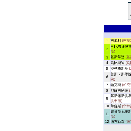
吉奧利
(吉奥
1
MTK布達佩
2
斯)
基斯華達
(基
3
4
烏比斯迪
(乌
沙勒格斯基
5
普斯卡斯學
6
院)
帕克斯
(帕克
7
8
尼爾吉哈薩
基斯佩斯洪
9
洪韦德)
10
華薩斯
(华萨
費倫茨瓦羅
11
斯)
12
德布勒森
(德