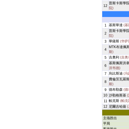
普斯卡斯學
12
院)
基斯華達
(基
1
普斯卡斯學
2
院)
華薩斯
(华萨
3
MTK布達佩
4
斯)
吉奧利
(吉奥
5
基斯佩斯洪
6
洪韦德)
烏比斯迪
(乌
7
費倫茨瓦羅
8
斯)
德布勒森
(德
9
10
沙勒格斯基
帕克斯
(帕克
11
12
尼爾吉哈薩
主场胜出
平局