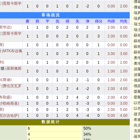
·
挪
院
(普斯卡斯学
1
0
0
1
0
2
-2
0
0.00
2.00
·
挪
·
瑞
客 场 战 况
·
瑞
赛
胜
平
负
得
失
净
得分
均得
均失
·
瑞
斯华达)
1
1
0
0
2
0
2
3
2.00
0.00
·
瑞
院
(普斯卡斯学
·
蘇
1
1
0
0
2
0
2
3
2.00
0.00
·
蘇
斯)
1
0
1
0
0
0
0
1
0.00
0.00
·
蘇
斯
(MTK布达佩
·
蘇
1
0
1
0
3
3
0
1
3.00
3.00
·
奧
利)
1
0
1
0
2
2
0
1
2.00
2.00
·
奧
韋德
(基斯佩斯
·
波
1
0
1
0
1
1
0
1
1.00
1.00
·
波
比斯迪)
1
0
0
1
1
2
-1
0
1.00
2.00
·
俄
斯
(费伦茨瓦罗
·
俄
1
0
0
1
2
4
-2
0
2.00
4.00
·
愛
布勒森)
·
愛
1
0
0
1
2
4
-2
0
2.00
4.00
·
以
(沙勒格斯基)
1
0
0
1
0
3
-3
0
0.00
3.00
·
以
斯)
1
0
0
1
2
5
-3
0
2.00
5.00
·
捷
(尼尔吉哈萨)
1
0
0
1
0
4
-4
0
0.00
4.00
·
希
数 据 统 计
·
烏
6
50%
·
克
4
34%
·
羅