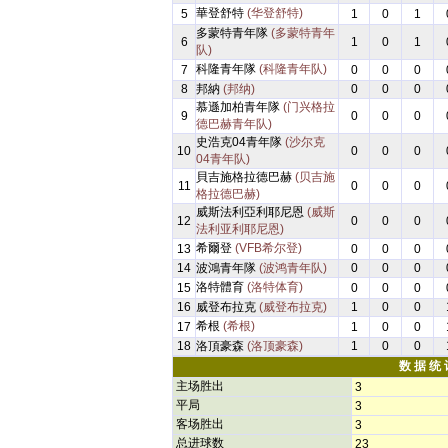
華登舒特
(华登舒特)
5
1
0
1
多蒙特青年隊
(多蒙特青年
6
1
0
1
队)
科隆青年隊
(科隆青年队)
7
0
0
0
8
邦納
(邦纳)
0
0
0
慕遜加柏青年隊
(门兴格拉
9
0
0
0
德巴赫青年队)
史浩克04青年隊
(沙尔克
10
0
0
0
04青年队)
貝吉施格拉德巴赫
(贝吉施
11
0
0
0
格拉德巴赫)
威斯法利亞利耶尼恩
(威斯
12
0
0
0
法利亚利耶尼恩)
希爾登
(VFB希尔登)
13
0
0
0
14
波鴻青年隊
(波鸿青年队)
0
0
0
洛特體育
(洛特体育)
15
0
0
0
16
威登布拉克
(威登布拉克)
1
0
0
希根
(希根)
17
1
0
0
18
洛頂豪森
(洛顶豪森)
1
0
0
数 据 统 
主场胜出
3
平局
3
客场胜出
3
总进球数
23